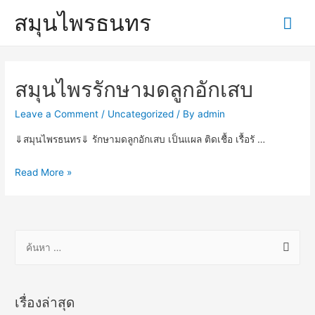
สมุนไพรธนทร
Mai
Me
สมุนไพรรักษามดลูกอักเสบ
Leave a Comment
/
Uncategorized
/ By
admin
⇓สมุนไพรธนทร⇓ รักษามดลูกอักเสบ เป็นแผล ติดเชื้อ เรื้อรั …
สมุนไพร
Read More »
รักษา
มดลูก
อักเสบ
ค้
น
ห
า
เรื่องล่าสุด
สำ